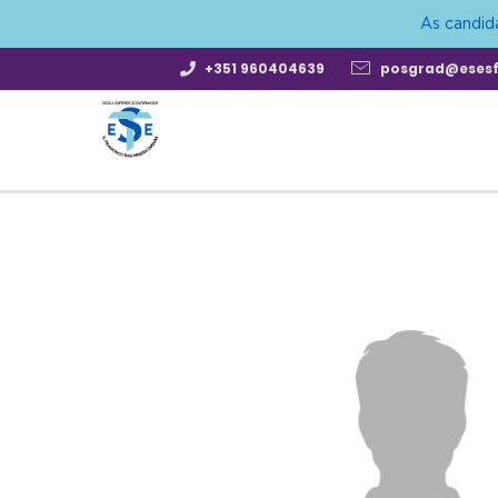
As candid
+351 960404639
posgrad@eses