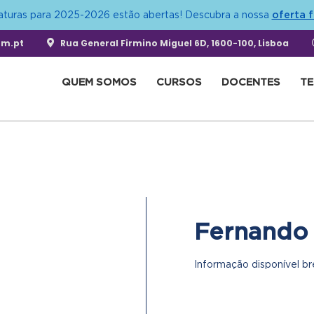
oferta 
aturas para 2025-2026 estão abertas! Descubra a nossa
fm.pt
Rua General Firmino Miguel 6D, 1600-100, Lisboa
QUEM SOMOS
CURSOS
DOCENTES
T
Fernando
Informação disponível b