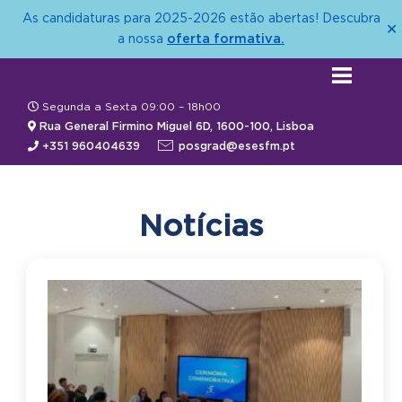
As candidaturas para 2025-2026 estão abertas! Descubra
✕
oferta formativa.
a nossa
Segunda a Sexta 09:00 – 18h00
Rua General Firmino Miguel 6D, 1600-100, Lisboa
+351 960404639
posgrad@esesfm.pt
Notícias