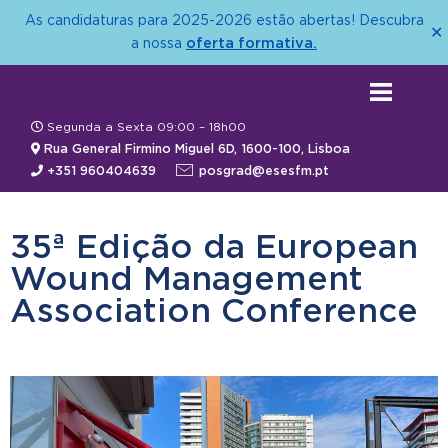
As candidaturas para 2025-2026 estão abertas! Descubra
✕
oferta formativa.
a nossa
Segunda a Sexta 09:00 – 18h00
Rua General Firmino Miguel 6D, 1600-100, Lisboa
+351 960404639
posgrad@esesfm.pt
35ª Edição da European
Wound Management
Association Conference