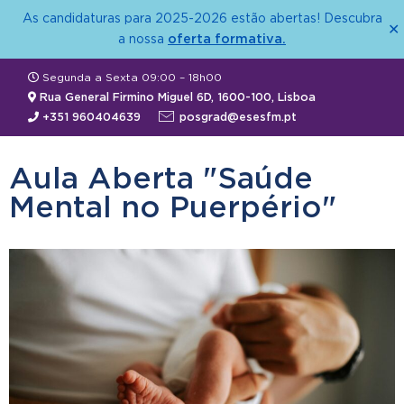
As candidaturas para 2025-2026 estão abertas! Descubra
✕
oferta formativa.
a nossa
Segunda a Sexta 09:00 – 18h00
Rua General Firmino Miguel 6D, 1600-100, Lisboa
+351 960404639
posgrad@esesfm.pt
Aula Aberta "Saúde
Mental no Puerpério"