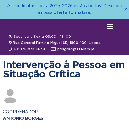
As candidaturas para 2025-2026 estão abertas! Descubra
✕
oferta formativa.
a nossa
Segunda a Sexta 09:00 – 18h00
Rua General Firmino Miguel 6D, 1600-100, Lisboa
+351 960404639
posgrad@esesfm.pt
Intervenção à Pessoa em
Situação Crítica
COORDENADOR
ANTÓNIO BORGES